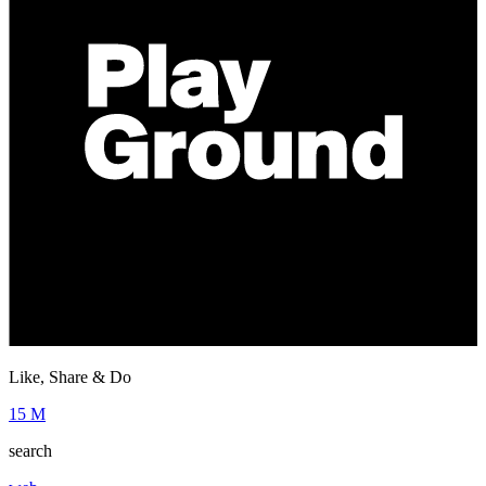
Like, Share & Do
15 M
search