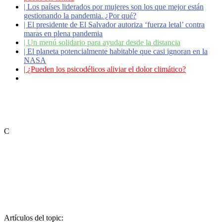
|
Los países liderados por mujeres son los que mejor están
gestionando la pandemia. ¿Por qué?
|
El presidente de El Salvador autoriza ‘fuerza letal’ contra
maras en plena pandemia
|
Un menú solidario para ayudar desde la distancia
|
El planeta potencialmente habitable que casi ignoran en la
NASA
|
¿Pueden los psicodélicos aliviar el dolor climático?
|
Coronavirus: ¿Cómo podemos ayudar a los adultos
mayores?
C
Artículos del topic: