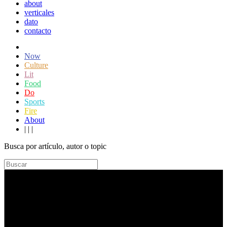
about
verticales
dato
contacto
Now
Culture
Lit
Food
Do
Sports
Fire
About
|
|
|
Busca por artículo, autor o topic