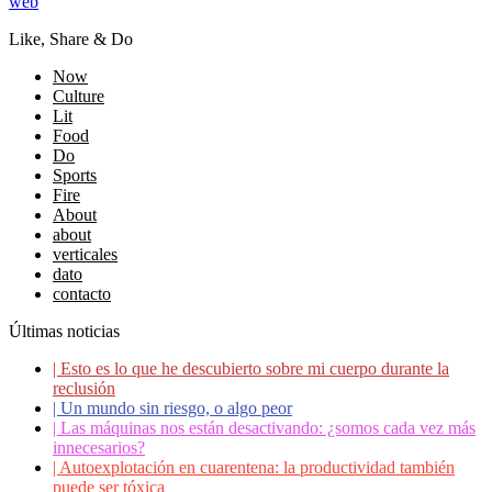
web
Like, Share & Do
Now
Culture
Lit
Food
Do
Sports
Fire
About
about
verticales
dato
contacto
Últimas noticias
|
Esto es lo que he descubierto sobre mi cuerpo durante la
reclusión
|
Un mundo sin riesgo, o algo peor
|
Las máquinas nos están desactivando: ¿somos cada vez más
innecesarios?
|
Autoexplotación en cuarentena: la productividad también
puede ser tóxica