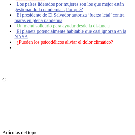
|
Los países liderados por mujeres son los que mejor están
gestionando la pandemia. ¿Por qué?
|
El presidente de El Salvador autoriza ‘fuerza letal’ contra
maras en plena pandemia
|
Un menú solidario para ayudar desde la distancia
|
El planeta potencialmente habitable que casi ignoran en la
NASA
|
¿Pueden los psicodélicos aliviar el dolor climático?
|
Coronavirus: ¿Cómo podemos ayudar a los adultos
mayores?
C
Artículos del topic: