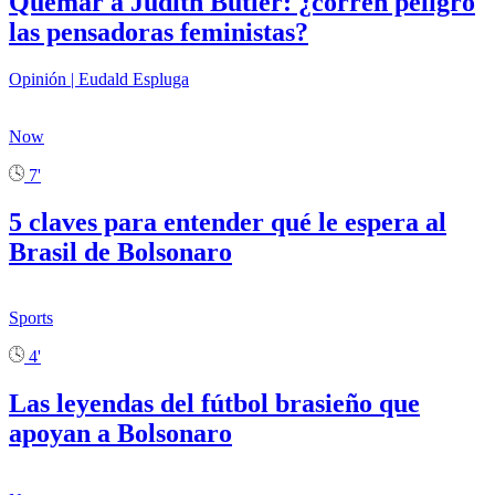
Quemar a Judith Butler: ¿corren peligro
las pensadoras feministas?
Opinión | Eudald Espluga
Now
7'
5 claves para entender qué le espera al
Brasil de Bolsonaro
Sports
4'
Las leyendas del fútbol brasieño que
apoyan a Bolsonaro