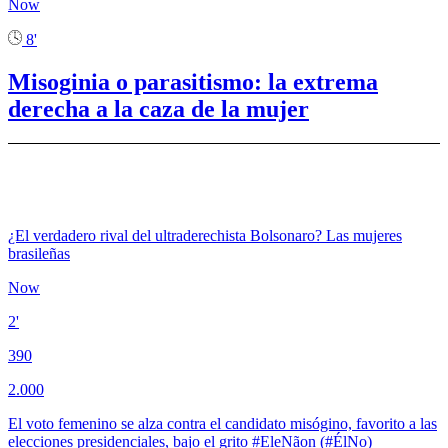
Now
8'
Misoginia o parasitismo: la extrema
derecha a la caza de la mujer
¿El verdadero rival del ultraderechista Bolsonaro? Las mujeres
brasileñas
Now
2'
390
2.000
El voto femenino se alza contra el candidato misógino, favorito a las
elecciones presidenciales, bajo el grito #EleNãon (#ÉlNo)