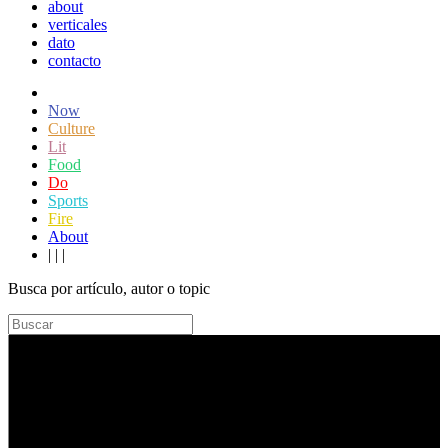
about
verticales
dato
contacto
Now
Culture
Lit
Food
Do
Sports
Fire
About
|
|
|
Busca por artículo, autor o topic