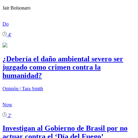
Jair Bolsonaro
Do
4'
¿Debería el daño ambiental severo ser
juzgado como crimen contra la
humanidad?
Opinión | Tara Smith
Now
2'
Investigan al Gobierno de Brasil por no
actuar contra el ‘Día del Fuego’