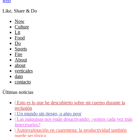
web
Like, Share & Do
Now
Culture
Lit
Food
Do
Sports
Fire
About
about
verticales
dato
contacto
Últimas noticias
|
Esto es lo que he descubierto sobre mi cuerpo durante la
reclusión
|
Un mundo sin riesgo, o algo peor
|
Las máquinas nos están desactivando: ¿somos cada vez más
innecesarios?
|
Autoexplotación en cuarentena: la productividad también
puede ser tóxica