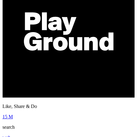
Like, Share & Do
15 M
search