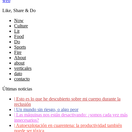
web
Like, Share & Do
Now
Culture
Lit
Food
Do
Sports
Fire
About
about
verticales
dato
contacto
Últimas noticias
|
Esto es lo que he descubierto sobre mi cuerpo durante la
reclusión
|
Un mundo sin riesgo, o algo peor
|
Las máquinas nos están desactivando: ¿somos cada vez más
innecesarios?
|
Autoexplotación en cuarentena: la productividad también
puede ser tóxica