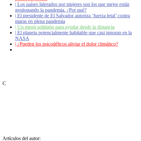
|
Los países liderados por mujeres son los que mejor están
gestionando la pandemia. ¿Por qué?
|
El presidente de El Salvador autoriza ‘fuerza letal’ contra
maras en plena pandemia
|
Un menú solidario para ayudar desde la distancia
|
El planeta potencialmente habitable que casi ignoran en la
NASA
|
¿Pueden los psicodélicos aliviar el dolor climático?
|
Coronavirus: ¿Cómo podemos ayudar a los adultos
mayores?
C
Artículos del autor: