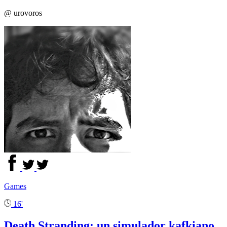
@ urovoros
Games
16'
Death Stranding: un simulador kafkiano