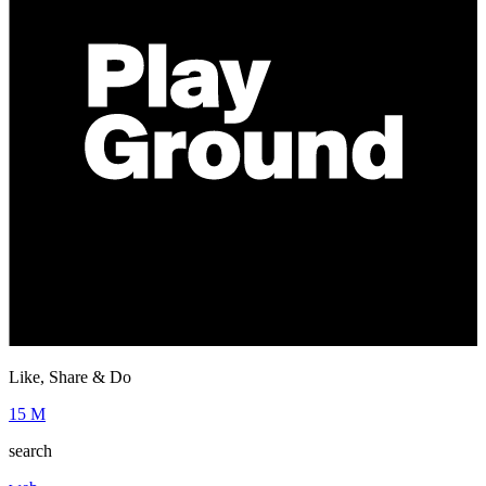
Like, Share & Do
15 M
search