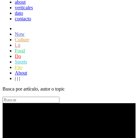
about
verticales
dato
contacto
Now
Culture
Lit
Food
Do
Sports
Fire
About
|
|
|
Busca por artículo, autor o topic