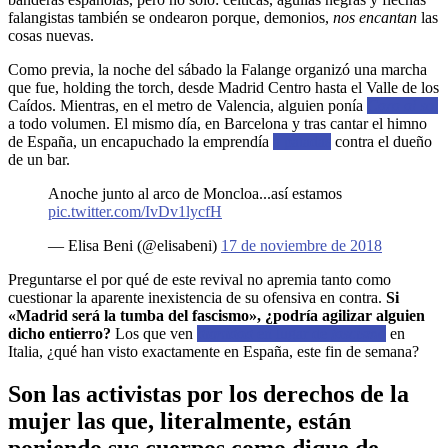
falangistas también se ondearon porque, demonios,
nos encantan
las
cosas nuevas.
Como previa, la noche del sábado
la Falange organizó una marcha
que fue, holding the torch, desde Madrid Centro hasta el Valle de los
Caídos.
Mientras, en el metro de Valencia, alguien ponía
Cara al sol
a todo volumen. El mismo día, en Barcelona y tras cantar el himno
de España, un encapuchado la emprendía
a patadas
contra el dueño
de un bar.
Anoche junto al arco de Moncloa...así estamos
pic.twitter.com/IvDv1lycfH
— Elisa Beni (@elisabeni)
17 de noviembre de 2018
Preguntarse el por qué de este revival no apremia tanto como
cuestionar la aparente inexistencia de su ofensiva en contra.
Si
«Madrid será la tumba del fascismo», ¿podría agilizar alguien
dicho entierro?
Los que ven
dignidad
en lugar de
fascismo
en
Italia, ¿qué han visto exactamente en España, este fin de semana?
Son las activistas por los derechos de la
mujer las que, literalmente, están
poniendo sus cuerpos como dique de