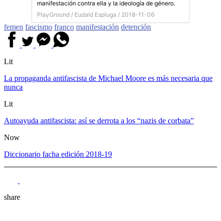
manifestación contra ella y la ideología de género.
PlayGround /
Eudald Espluga
/ 2018-11-06
femen
fascismo
franco
manifestación
detención
Lit
La propaganda antifascista de Michael Moore es más necesaria que
nunca
Lit
Autoayuda antifascista: así se derrota a los “nazis de corbata”
Now
Diccionario facha edición 2018-19
share