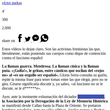
víctor parkas
4'
390
2.000
share on
Estos vídeos lo dejan claro. Son las activistas feministas las que,
literalmente, están poniendo sus cuerpos como dique de contención
contra el fascismo español
La llaman guarra. Mentirosa. La llaman cínica y la llaman
puta. «¡Golfa!», le gritan, entre cánticos que oscilan del «rojos
no» al «es un orgullo ser español».
Gloria Serra consulta su guión,
repite la misma frase para tener tomas entre las que elegir, pero no se
gira. Girarse significaría discutir y, ya sabes, «al fascismo no se le
discute, se le d******e».
Ayer, ante la inminente exhumación del dictador
Francisco Franco
,
la Asociación por la Derogación de la Ley de Memoria Histórica
se manifestó desde Callao hasta la Plaza de Oriente. Se portaron
banderas españolas, pero no sólo: célticas, águilas negras y flechas