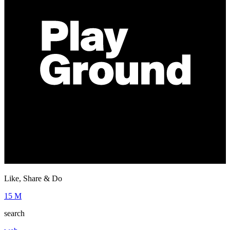
Like, Share & Do
15 M
search