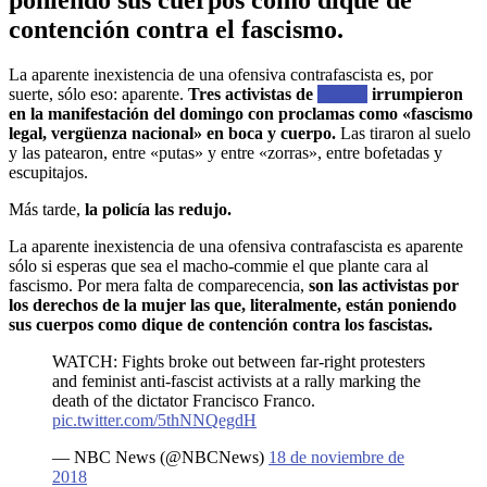
contención contra el fascismo.
La aparente inexistencia de una ofensiva contrafascista es, por
suerte, sólo eso: aparente.
Tres activistas de
Femen
irrumpieron
en la manifestación del domingo con proclamas como «fascismo
legal, vergüenza nacional» en boca y cuerpo.
Las tiraron al suelo
y las patearon, entre «putas» y entre «zorras», entre bofetadas y
escupitajos.
Más tarde,
la policía las redujo.
La aparente inexistencia de una ofensiva contrafascista es aparente
sólo si esperas que sea el macho-commie el que plante cara al
fascismo. Por mera falta de comparecencia,
son las activistas por
los derechos de la mujer las que, literalmente, están poniendo
sus cuerpos como dique de contención contra los fascistas.
WATCH: Fights broke out between far-right protesters
and feminist anti-fascist activists at a rally marking the
death of the dictator Francisco Franco.
pic.twitter.com/5thNNQegdH
— NBC News (@NBCNews)
18 de noviembre de
2018