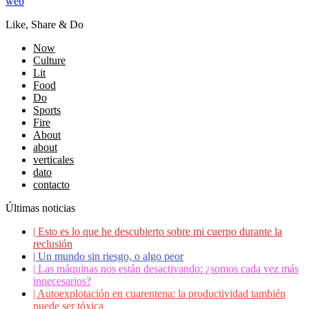
web
Like, Share & Do
Now
Culture
Lit
Food
Do
Sports
Fire
About
about
verticales
dato
contacto
Últimas noticias
|
Esto es lo que he descubierto sobre mi cuerpo durante la
reclusión
|
Un mundo sin riesgo, o algo peor
|
Las máquinas nos están desactivando: ¿somos cada vez más
innecesarios?
|
Autoexplotación en cuarentena: la productividad también
puede ser tóxica