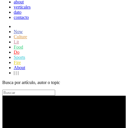
about
verticales
dato
contacto
Now
Culture
Lit
Food
Do
Sports
Fire
About
|
|
|
Busca por artículo, autor o topic