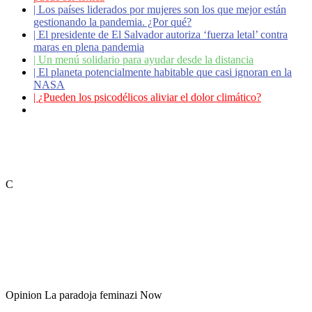
|
Los países liderados por mujeres son los que mejor están
gestionando la pandemia. ¿Por qué?
|
El presidente de El Salvador autoriza ‘fuerza letal’ contra
maras en plena pandemia
|
Un menú solidario para ayudar desde la distancia
|
El planeta potencialmente habitable que casi ignoran en la
NASA
|
¿Pueden los psicodélicos aliviar el dolor climático?
|
Coronavirus: ¿Cómo podemos ayudar a los adultos
mayores?
C
Opinion
La paradoja feminazi
Now