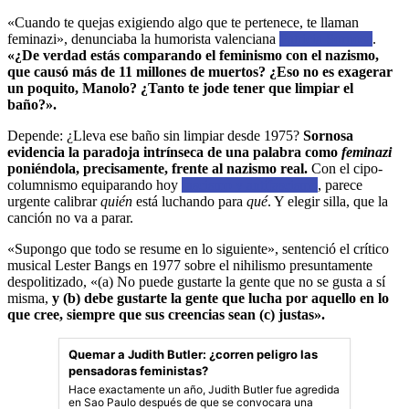
«Cuando te quejas exigiendo algo que te pertenece, te llaman
feminazi», denunciaba la humorista valenciana
Patricia Sornosa
.
«¿De verdad estás comparando el feminismo con el nazismo,
que causó más de 11 millones de muertos? ¿Eso no es exagerar
un poquito, Manolo? ¿Tanto te jode tener que limpiar el
baño?».
Depende: ¿Lleva ese baño sin limpiar desde 1975?
Sornosa
evidencia la paradoja intrínseca de una palabra como
feminazi
poniéndola, precisamente, frente al nazismo real.
Con el cipo-
columnismo equiparando hoy
fascismo y antifascismo
, parece
urgente calibrar
quién
está luchando para
qué
. Y elegir silla, que la
canción no va a parar.
«Supongo que todo se resume en lo siguiente», sentenció el crítico
musical Lester Bangs en 1977 sobre el nihilismo presuntamente
despolitizado, «(a) No puede gustarte la gente que no se gusta a sí
misma,
y (b) debe gustarte la gente que lucha por aquello en lo
que cree, siempre que sus creencias sean (c) justas».
Quemar a Judith Butler: ¿corren peligro las
pensadoras feministas?
Hace exactamente un año, Judith Butler fue agredida
en Sao Paulo después de que se convocara una