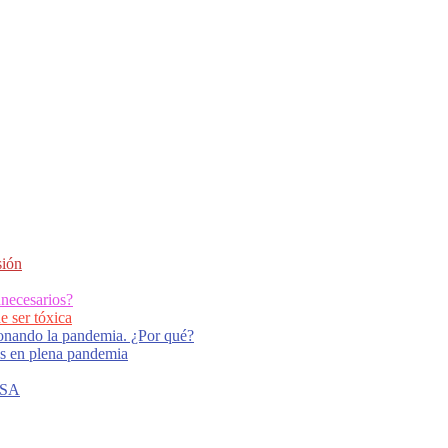
sión
necesarios?
e ser tóxica
tionando la pandemia. ¿Por qué?
ras en plena pandemia
NASA