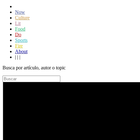
Now
Culture
Lit
Food
Do
Sports
Fire
About
|
|
|
Busca por artículo, autor o topic