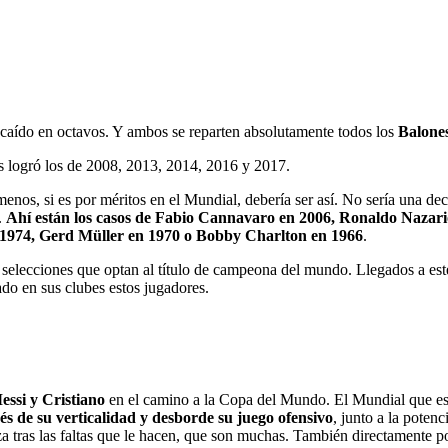
caído en octavos. Y ambos se reparten absolutamente todos los
Balone
s logró los de 2008, 2013, 2014, 2016 y 2017.
enos, si es por méritos en el Mundial, debería ser así. No sería una d
.
Ahí están los casos de Fabio Cannavaro en 2006, Ronaldo Nazario
 1974, Gerd Müller en 1970 o Bobby Charlton en 1966
.
 selecciones que optan al título de campeona del mundo. Llegados a e
do en sus clubes estos jugadores.
essi y Cristiano
en el camino a la Copa del Mundo. El Mundial que est
vés de su verticalidad y desborde su juego ofensivo
, junto a la poten
za tras las faltas que le hacen, que son muchas. También directamente 