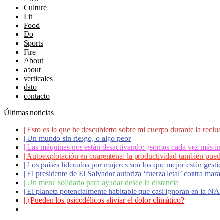
Culture
Lit
Food
Do
Sports
Fire
About
about
verticales
dato
contacto
Últimas noticias
|
Esto es lo que he descubierto sobre mi cuerpo durante la reclu
|
Un mundo sin riesgo, o algo peor
|
Las máquinas nos están desactivando: ¿somos cada vez más in
|
Autoexplotación en cuarentena: la productividad también pued
|
Los países liderados por mujeres son los que mejor están ges
|
El presidente de El Salvador autoriza ‘fuerza letal’ contra ma
|
Un menú solidario para ayudar desde la distancia
|
El planeta potencialmente habitable que casi ignoran en la 
|
¿Pueden los psicodélicos aliviar el dolor climático?
|
Coronavirus: ¿Cómo podemos ayudar a los adultos mayores?