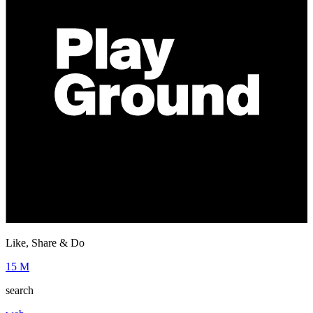
Like, Share & Do
15 M
search