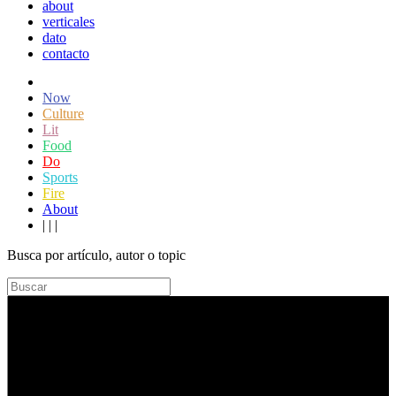
about
verticales
dato
contacto
Now
Culture
Lit
Food
Do
Sports
Fire
About
|
|
|
Busca por artículo, autor o topic