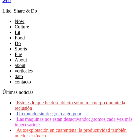
web
Like, Share & Do
Now
Culture
Lit
Food
Do
Sports
Fire
About
about
verticales
dato
contacto
Últimas noticias
|
Esto es lo que he descubierto sobre mi cuerpo durante la
reclusión
|
Un mundo sin riesgo, o algo peor
|
Las máquinas nos están desactivando: ¿somos cada vez más
innecesarios?
|
Autoexplotación en cuarentena: la productividad también
puede ser tóxica