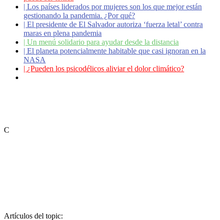
|
Los países liderados por mujeres son los que mejor están
gestionando la pandemia. ¿Por qué?
|
El presidente de El Salvador autoriza ‘fuerza letal’ contra
maras en plena pandemia
|
Un menú solidario para ayudar desde la distancia
|
El planeta potencialmente habitable que casi ignoran en la
NASA
|
¿Pueden los psicodélicos aliviar el dolor climático?
|
Coronavirus: ¿Cómo podemos ayudar a los adultos
mayores?
C
Artículos del topic: