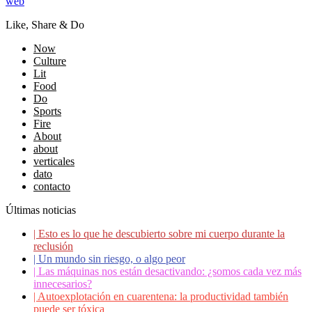
web
Like, Share & Do
Now
Culture
Lit
Food
Do
Sports
Fire
About
about
verticales
dato
contacto
Últimas noticias
|
Esto es lo que he descubierto sobre mi cuerpo durante la
reclusión
|
Un mundo sin riesgo, o algo peor
|
Las máquinas nos están desactivando: ¿somos cada vez más
innecesarios?
|
Autoexplotación en cuarentena: la productividad también
puede ser tóxica