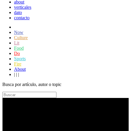
about
verticales
dato
contacto
Now
Culture
Lit
Food
Do
Sports
Fire
About
|
|
|
Busca por artículo, autor o topic