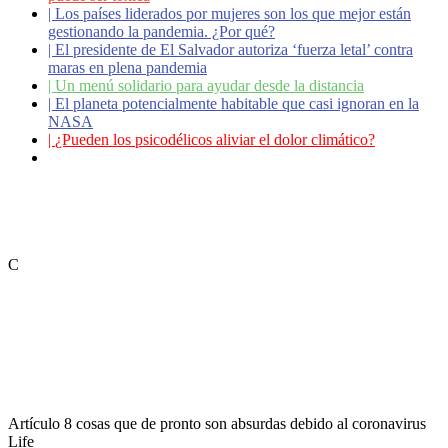
|
Los países liderados por mujeres son los que mejor están
gestionando la pandemia. ¿Por qué?
|
El presidente de El Salvador autoriza ‘fuerza letal’ contra
maras en plena pandemia
|
Un menú solidario para ayudar desde la distancia
|
El planeta potencialmente habitable que casi ignoran en la
NASA
|
¿Pueden los psicodélicos aliviar el dolor climático?
|
Coronavirus: ¿Cómo podemos ayudar a los adultos
mayores?
C
Artículo
8 cosas que de pronto son absurdas debido al coronavirus
Life