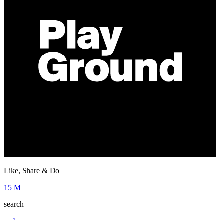
Like, Share & Do
15 M
search