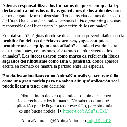
Además
responsabiliza a los humanos de que se cumpla la ley
declarando a todos los nativos guardianes de los animales
con el
deber de garantizar su bienestar. “Todos los ciudadanos del estado
de Uttarakhand son declarados personas in
loco parentis
(personas
responsables) del bienestar y la protección de los animales”.
En total son 57 páginas donde se detalla cómo prevenir daños con la
prohibición del uso de “clavos, arneses, yugos con púas,
protuberancias equipamiento afilado”
en todo el estado “para
evitar moretones, contusiones, abrasiones o dolor severo a los
animales”.
Los jueces usaron como marco de referencia libros
sagrados del hinduismo como Isha Upanishad
, donde aparece
escrita en formato de mantra la paridad entre las especies.
Entidades animalistas como AnimaNaturalis ya ven este fallo
como una gran noticia pero no saben aún qué aplicación real
puede llegar a tener
esta decisión:
‼️Tribunal indio declara que todos los animales tienen
los derechos de los humanos. No sabemos aún qué
aplicación puede llegar a tener este fallo, pero sin duda
es una buena noticia. 👏
https://t.co/eASu7s1CxU
— AnimaNaturalis (@AnimaNaturalis)
July 19, 2018