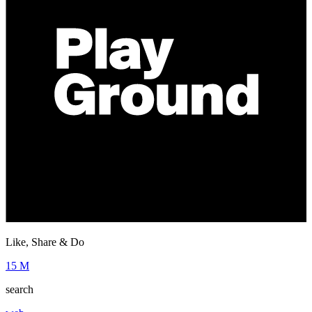
Like, Share & Do
15 M
search