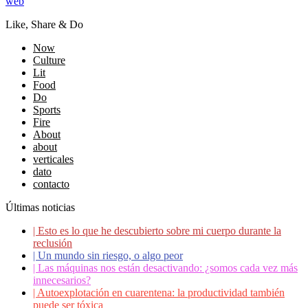
web
Like, Share & Do
Now
Culture
Lit
Food
Do
Sports
Fire
About
about
verticales
dato
contacto
Últimas noticias
|
Esto es lo que he descubierto sobre mi cuerpo durante la
reclusión
|
Un mundo sin riesgo, o algo peor
|
Las máquinas nos están desactivando: ¿somos cada vez más
innecesarios?
|
Autoexplotación en cuarentena: la productividad también
puede ser tóxica