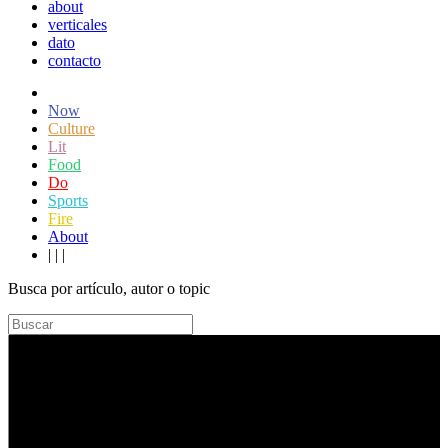
about
verticales
dato
contacto
Now
Culture
Lit
Food
Do
Sports
Fire
About
|
|
|
Busca por artículo, autor o topic