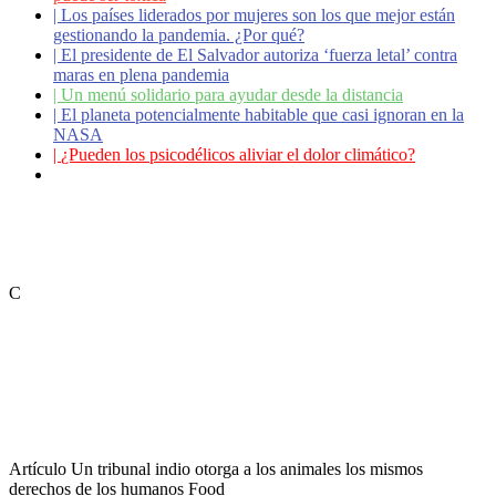
|
Los países liderados por mujeres son los que mejor están
gestionando la pandemia. ¿Por qué?
|
El presidente de El Salvador autoriza ‘fuerza letal’ contra
maras en plena pandemia
|
Un menú solidario para ayudar desde la distancia
|
El planeta potencialmente habitable que casi ignoran en la
NASA
|
¿Pueden los psicodélicos aliviar el dolor climático?
|
Coronavirus: ¿Cómo podemos ayudar a los adultos
mayores?
C
Artículo
Un tribunal indio otorga a los animales los mismos
derechos de los humanos
Food