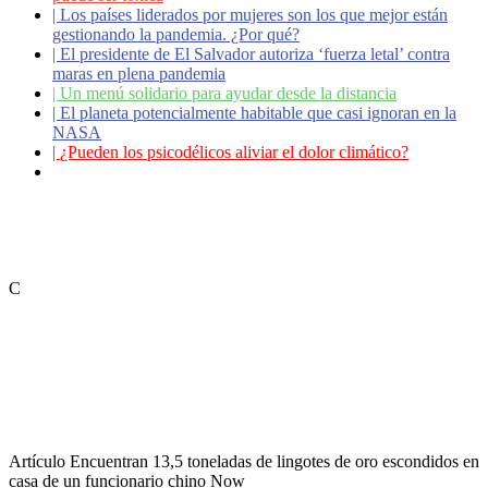
|
Los países liderados por mujeres son los que mejor están
gestionando la pandemia. ¿Por qué?
|
El presidente de El Salvador autoriza ‘fuerza letal’ contra
maras en plena pandemia
|
Un menú solidario para ayudar desde la distancia
|
El planeta potencialmente habitable que casi ignoran en la
NASA
|
¿Pueden los psicodélicos aliviar el dolor climático?
|
Coronavirus: ¿Cómo podemos ayudar a los adultos
mayores?
C
Artículo
Encuentran 13,5 toneladas de lingotes de oro escondidos en
casa de un funcionario chino
Now