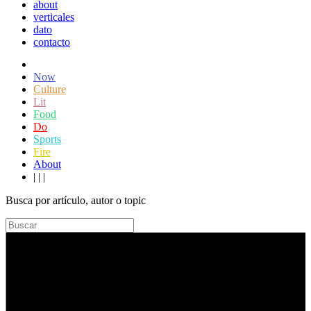
about
verticales
dato
contacto
Now
Culture
Lit
Food
Do
Sports
Fire
About
|
|
|
Busca por artículo, autor o topic