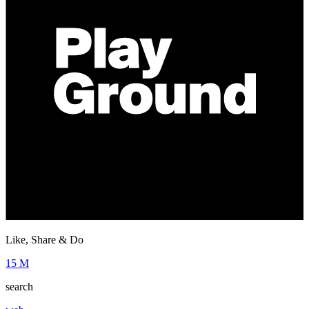
Like, Share & Do
15 M
search