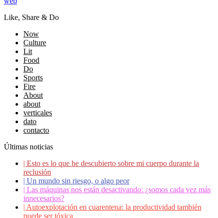
web
Like, Share & Do
Now
Culture
Lit
Food
Do
Sports
Fire
About
about
verticales
dato
contacto
Últimas noticias
|
Esto es lo que he descubierto sobre mi cuerpo durante la
reclusión
|
Un mundo sin riesgo, o algo peor
|
Las máquinas nos están desactivando: ¿somos cada vez más
innecesarios?
|
Autoexplotación en cuarentena: la productividad también
puede ser tóxica