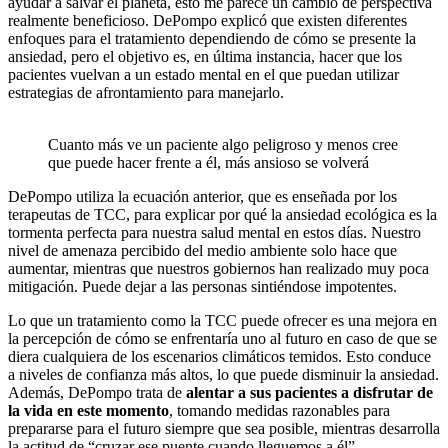
ayudar a salvar el planeta, esto me parece un cambio de perspectiva
realmente beneficioso. DePompo explicó que existen diferentes
enfoques para el tratamiento dependiendo de cómo se presente la
ansiedad, pero el objetivo es, en última instancia, hacer que los
pacientes vuelvan a un estado mental en el que puedan utilizar
estrategias de afrontamiento para manejarlo.
Cuanto más ve un paciente algo peligroso y menos cree
que puede hacer frente a él, más ansioso se volverá
DePompo utiliza la ecuación anterior, que es enseñada por los
terapeutas de TCC, para explicar por qué la ansiedad ecológica es la
tormenta perfecta para nuestra salud mental en estos días. Nuestro
nivel de amenaza percibido del medio ambiente solo hace que
aumentar, mientras que nuestros gobiernos han realizado muy poca
mitigación. Puede dejar a las personas sintiéndose impotentes.
Lo que un tratamiento como la TCC puede ofrecer es una mejora en
la percepción de cómo se enfrentaría uno al futuro en caso de que se
diera cualquiera de los escenarios climáticos temidos. Esto conduce
a niveles de confianza más altos, lo que puede disminuir la ansiedad.
Además, DePompo trata de
alentar a sus pacientes a disfrutar de
la vida en este momento
, tomando medidas razonables para
prepararse para el futuro siempre que sea posible, mientras desarrolla
la actitud de “cruzar ese puente cuando lleguemos a él”.