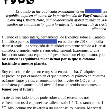
Esta historia fue publicada originalmente en
Asparagus
. Se
republica aquí en el marco de la participación de
PlayGround
en
Covering Climate Now
, una colaboración global de más de 300
medios de comunicación para fortalecer la cobertura de la crisis
climática.
Cuando el Grupo Intergubernamental de Expertos sobre el Cambio
Climático publicó
su último informe
en octubre de 2018, no podía
decir si sentía una sensación de fatalidad inminente debido a la crisis
climática o simplemente era ansiedad general. Experimento una
lucha constante para equilibrar el pesimismo con el optimismo, y lo
más difícil es
equilibrar mi ansiedad por lo que le estamos
haciendo a nuestro planeta
.
Soy consciente de que no estoy sola en esta lucha. Cualquiera que
se preocupe por el mundo en el que vivimos, el plástico en nuestros
océanos, lagos y ríos, el aumento de los niveles de CO₂ en la
atmósfera y el aumento del nivel del mar, ha tenido momentos de
temor por el futuro
.
Traté de leer todo lo que pude sobre a qué escenarios nos
enfrentaríamos si el planeta se calienta solo 1,5 ℃, o tanto como 4
℃. Mis lecturas me llevaron a un lugar oscuro, oscuro.
Me sentí