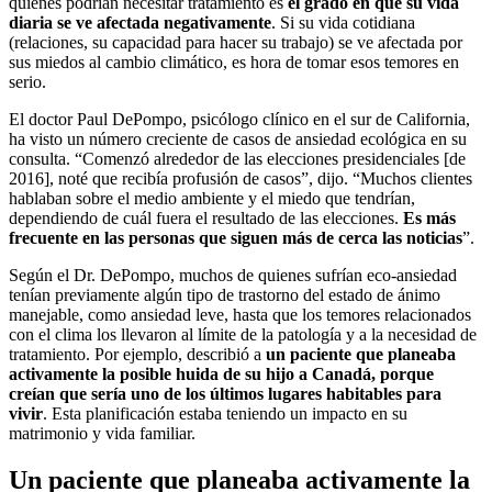
quienes podrían necesitar tratamiento es
el grado en que su vida
diaria se ve afectada negativamente
. Si su vida cotidiana
(relaciones, su capacidad para hacer su trabajo) se ve afectada por
sus miedos al cambio climático, es hora de tomar esos temores en
serio.
El doctor Paul DePompo, psicólogo clínico en el sur de California,
ha visto un número creciente de casos de ansiedad ecológica en su
consulta. “Comenzó alrededor de las elecciones presidenciales [de
2016], noté que recibía profusión de casos”, dijo. “Muchos clientes
hablaban sobre el medio ambiente y el miedo que tendrían,
dependiendo de cuál fuera el resultado de las elecciones.
Es más
frecuente en las personas que siguen más de cerca las noticias
”.
Según el Dr. DePompo, muchos de quienes sufrían eco-ansiedad
tenían previamente algún tipo de trastorno del estado de ánimo
manejable, como ansiedad leve, hasta que los temores relacionados
con el clima los llevaron al límite de la patología y a la necesidad de
tratamiento. Por ejemplo, describió a
un paciente que planeaba
activamente la posible huida de su hijo a Canadá, porque
creían que sería uno de los últimos lugares habitables para
vivir
. Esta planificación estaba teniendo un impacto en su
matrimonio y vida familiar.
Un paciente que planeaba activamente la