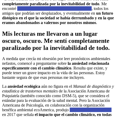
completamente paralizada por la inevitabilidad de todo
. Me
encontré
pensando en la preparación para emergencias
, todos los
amigos que podrían ser desplazados, y eventualmente en
un futuro
distópico en el que la sociedad se había derrumbado y en la que
eramos abandonados a valernos por nosotros mismos
.
Mis lecturas me llevaron a un lugar
oscuro, oscuro. Me sentí completamente
paralizado por la inevitabilidad de todo.
A medida que crecía mi obsesión por leer pronósticos ambientales
nefastos, comencé a preguntarme sobre
la ansiedad relacionada
específicamente con el cambio climático
. Resulta que existe, y
puede tener un grave impacto en la vida de las personas. Estoy
bastante segura de que esas personas me incluyen.
La
ansiedad ecológica
aún no figura en el
Manual de diagnóstico y
estadística de trastornos mentales
de la Asociación Americana de
Psiquiatría (también conocido como DSM-5), que se considera el
estándar para la evaluación de la salud mental. Pero la Asociación
Americana de Psicología, en colaboración con la organización
benéfica ambiental ecoAmerica, produjo
un informe de 69 páginas
en 2017 que señala
el impacto que el cambio climático, en todas