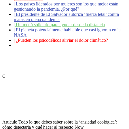
|
Los países liderados por mujeres son los que mejor están
gestionando la pandemia. ¿Por qué?
|
El presidente de El Salvador autoriza ‘fuerza letal’ contra
maras en plena pandemia
|
Un menú solidario para ayudar desde la distancia
|
El planeta potencialmente habitable que casi ignoran en la
NASA
|
¿Pueden los psicodélicos aliviar el dolor climático?
|
Coronavirus: ¿Cómo podemos ayudar a los adultos
mayores?
C
Artículo
Todo lo que debes saber sobre la ‘ansiedad ecológica’:
cómo detectarla y qué hacer al respecto
Now