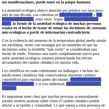
sus manifestaciones, puede tener en la psique humana
.
La ansiedad ecológica obtuvo atención por primera vez hace poco
más de una década, con cobertura en
Philadelphia Inquirer
y
San
Francisco Magazine
, entre otros. Según
algunos artículos de la
época
,
la fuente de la ansiedad ecológica de muchas personas
estaba en el hecho de tratar de tomar las decisiones de consumo
más ecológicas a partir de información contradictoria
.
Con la evidencia del aumento de la temperatura global media siendo
tan meridiana, siento casi nostalgia por un momento en que las
decisiones sobre la bombilla “más verde” se consideraban una
fuente de estrés. Tenemos una razón completamente nueva para
sufrir ansiedad ecológica: estamos presenciando los efectos
devastadores del cambio climático en nuestra vida.
Los científicos no están endulzando sus hallazgos, e incluso las
predicciones climáticas más conservadoras muestran cambios
catastróficos para muchas partes del mundo.
Grandes pensadores
han escrito sobre eso
, y si eres millennial,
probablemente lo estés
sufriendo
.
Es importante tener claro que muchas personas ocasionalmente
pueden sentirse ansiosas sobre cómo el cambio climático podría
afectar a su familia y comunidad. Lo que separa a estas personas de