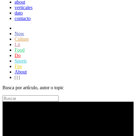
about
verticales
dato
contacto
Now
Culture
Lit
Food
Do
Sports
Fire
About
|
|
|
Busca por artículo, autor o topic