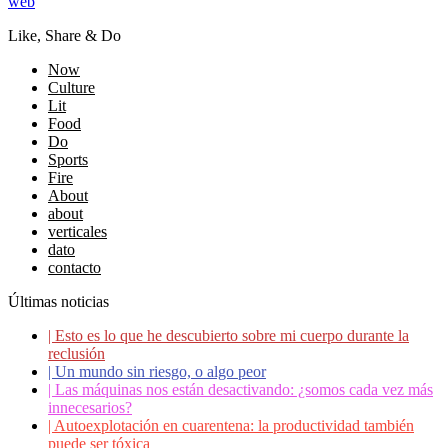
web
Like, Share & Do
Now
Culture
Lit
Food
Do
Sports
Fire
About
about
verticales
dato
contacto
Últimas noticias
|
Esto es lo que he descubierto sobre mi cuerpo durante la
reclusión
|
Un mundo sin riesgo, o algo peor
|
Las máquinas nos están desactivando: ¿somos cada vez más
innecesarios?
|
Autoexplotación en cuarentena: la productividad también
puede ser tóxica