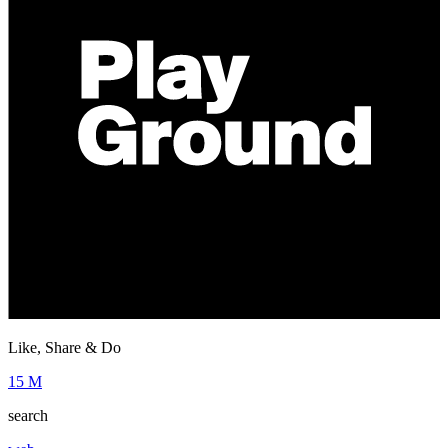
Like, Share & Do
15 M
search