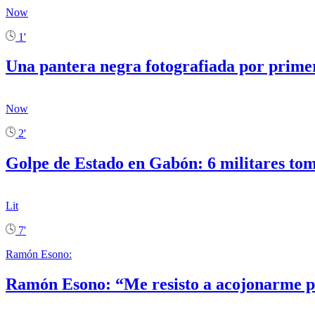
Now
1'
Una pantera negra fotografiada por prime
Now
2'
Golpe de Estado en Gabón: 6 militares tom
Lit
7'
Ramón Esono:
Ramón Esono: “Me resisto a acojonarme po