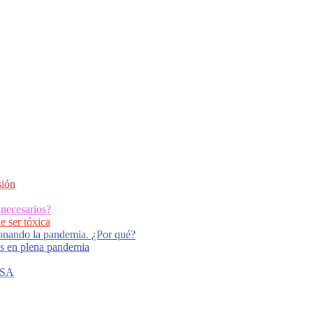
sión
necesarios?
e ser tóxica
tionando la pandemia. ¿Por qué?
ras en plena pandemia
NASA