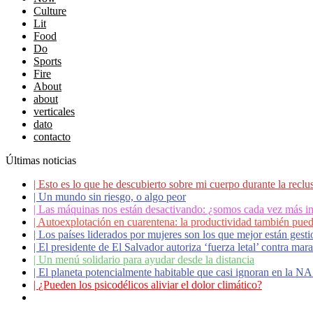
Culture
Lit
Food
Do
Sports
Fire
About
about
verticales
dato
contacto
Últimas noticias
|
Esto es lo que he descubierto sobre mi cuerpo durante la reclu
|
Un mundo sin riesgo, o algo peor
|
Las máquinas nos están desactivando: ¿somos cada vez más in
|
Autoexplotación en cuarentena: la productividad también pued
|
Los países liderados por mujeres son los que mejor están ges
|
El presidente de El Salvador autoriza ‘fuerza letal’ contra ma
|
Un menú solidario para ayudar desde la distancia
|
El planeta potencialmente habitable que casi ignoran en la 
|
¿Pueden los psicodélicos aliviar el dolor climático?
|
Coronavirus: ¿Cómo podemos ayudar a los adultos mayores?