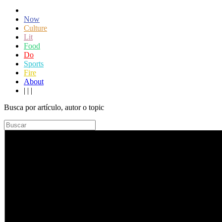
Now
Culture
Lit
Food
Do
Sports
Fire
About
|
|
|
Busca por artículo, autor o topic