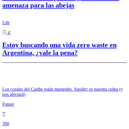
amenaza para las abejas
Life
4'
Estoy buscando una vida zero waste en
Argentina, ¿vale la pena?
Los corales del Caribe están muriendo. Spoiler: es nuestra culpa (y
nos afectará)
Future
7'
390