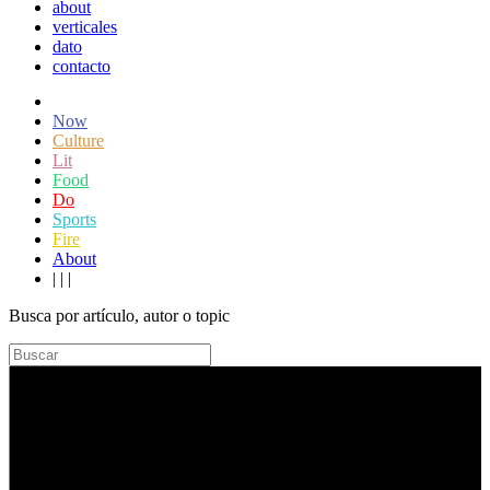
about
verticales
dato
contacto
Now
Culture
Lit
Food
Do
Sports
Fire
About
|
|
|
Busca por artículo, autor o topic