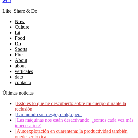
web
Like, Share & Do
Now
Culture
Lit
Food
Do
Sports
Fire
About
about
verticales
dato
contacto
Últimas noticias
|
Esto es lo que he descubierto sobre mi cuerpo durante la
reclusión
|
Un mundo sin riesgo, o algo peor
|
Las máquinas nos están desactivando: ¿somos cada vez más
innecesarios?
|
Autoexplotación en cuarentena: la productividad también
puede ser tóxica