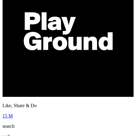
Like, Share & Do
15 M
search