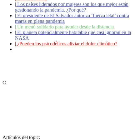
|
Los países liderados por mujeres son los que mejor están
gestionando la pandemia. ¿Por qué?
|
El presidente de El Salvador autoriza ‘fuerza letal’ contra
maras en plena pandemia
|
Un menú solidario para ayudar desde la distancia
|
El planeta potencialmente habitable que casi ignoran en la
NASA
|
¿Pueden los psicodélicos aliviar el dolor climático?
|
Coronavirus: ¿Cómo podemos ayudar a los adultos
mayores?
C
Artículos del topic: