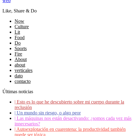
web
Like, Share & Do
Now
Culture
Lit
Food
Do
Sports
Fire
About
about
verticales
dato
contacto
Últimas noticias
|
Esto es lo que he descubierto sobre mi cuerpo durante la
reclusión
|
Un mundo sin riesgo, o algo peor
|
Las máquinas nos están desactivando: ¿somos cada vez más
innecesarios?
|
Autoexplotación en cuarentena: la productividad también
puede ser tóxica