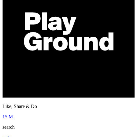
Like, Share & Do
15 M
search