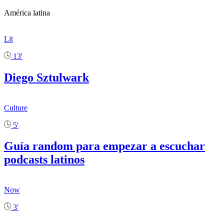
América latina
Lit
13'
Diego Sztulwark
Culture
5'
Guía random para empezar a escuchar
podcasts latinos
Now
3'