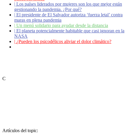
|
Los países liderados por mujeres son los que mejor están
gestionando la pandemia. ¿Por qué?
|
El presidente de El Salvador autoriza ‘fuerza letal’ contra
maras en plena pandemia
|
Un menú solidario para ayudar desde la distancia
|
El planeta potencialmente habitable que casi ignoran en la
NASA
|
¿Pueden los psicodélicos aliviar el dolor climático?
|
Coronavirus: ¿Cómo podemos ayudar a los adultos
mayores?
C
Artículos del topic: