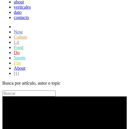
about
verticales
dato
contacto
Now
Culture
Lit
Food
Do
Sports
Fire
About
|
|
|
Busca por artículo, autor o topic