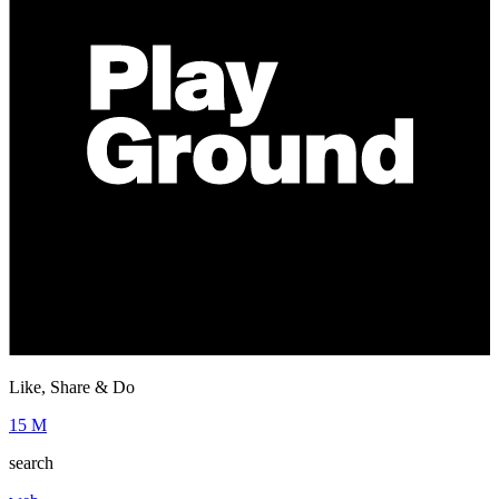
Like, Share & Do
15 M
search