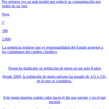
Por primera vez un país tendrá que reducir su contaminación por
orden de un juez
Now
1'
390
2.000
La sentencia sostiene que es responsabilidad del Estado proteger a
los ciudadanos del cambio climático
Nepal ha duplicado su población de tigres en tan solo 8 años
Desde 2009, la población de tigres salvajes ha pasado de 121 a 235,
en lo que se considera..
Este mapa muestra cuánto calor hacía el día que naciste y en el que
morirás