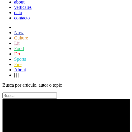
about
verticales
dato
contacto
Now
Culture
Lit
Food
Do
Sports
Fire
About
|
|
|
Busca por artículo, autor o topic