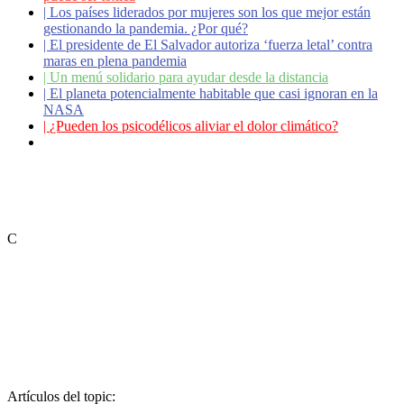
|
Los países liderados por mujeres son los que mejor están
gestionando la pandemia. ¿Por qué?
|
El presidente de El Salvador autoriza ‘fuerza letal’ contra
maras en plena pandemia
|
Un menú solidario para ayudar desde la distancia
|
El planeta potencialmente habitable que casi ignoran en la
NASA
|
¿Pueden los psicodélicos aliviar el dolor climático?
|
Coronavirus: ¿Cómo podemos ayudar a los adultos
mayores?
C
Artículos del topic: