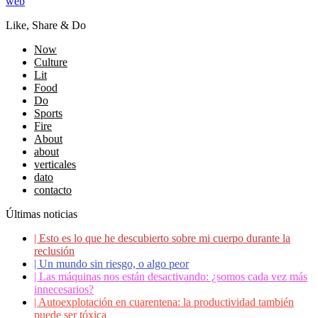
web
Like, Share & Do
Now
Culture
Lit
Food
Do
Sports
Fire
About
about
verticales
dato
contacto
Últimas noticias
|
Esto es lo que he descubierto sobre mi cuerpo durante la
reclusión
|
Un mundo sin riesgo, o algo peor
|
Las máquinas nos están desactivando: ¿somos cada vez más
innecesarios?
|
Autoexplotación en cuarentena: la productividad también
puede ser tóxica