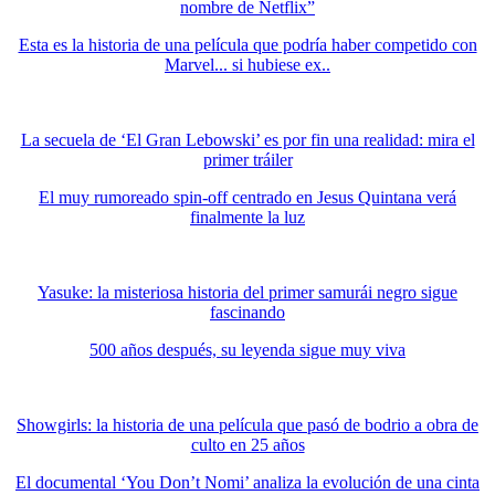
nombre de Netflix”
Esta es la historia de una película que podría haber competido con
Marvel... si hubiese ex..
La secuela de ‘El Gran Lebowski’ es por fin una realidad: mira el
primer tráiler
El muy rumoreado spin-off centrado en Jesus Quintana verá
finalmente la luz
Yasuke: la misteriosa historia del primer samurái negro sigue
fascinando
500 años después, su leyenda sigue muy viva
Showgirls: la historia de una película que pasó de bodrio a obra de
culto en 25 años
El documental ‘You Don’t Nomi’ analiza la evolución de una cinta