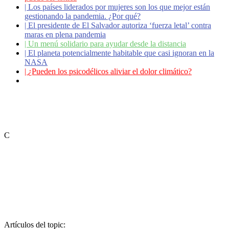
|
Los países liderados por mujeres son los que mejor están
gestionando la pandemia. ¿Por qué?
|
El presidente de El Salvador autoriza ‘fuerza letal’ contra
maras en plena pandemia
|
Un menú solidario para ayudar desde la distancia
|
El planeta potencialmente habitable que casi ignoran en la
NASA
|
¿Pueden los psicodélicos aliviar el dolor climático?
|
Coronavirus: ¿Cómo podemos ayudar a los adultos
mayores?
C
Artículos del topic: