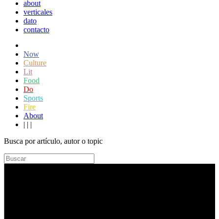
about
verticales
dato
contacto
Now
Culture
Lit
Food
Do
Sports
Fire
About
|
|
|
Busca por artículo, autor o topic