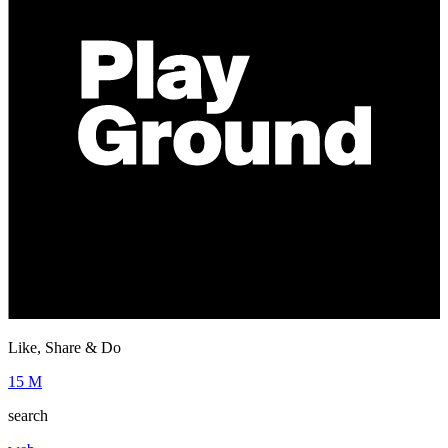
Like, Share & Do
15 M
search