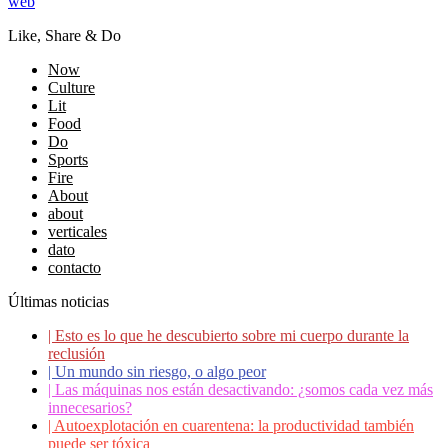
web
Like, Share & Do
Now
Culture
Lit
Food
Do
Sports
Fire
About
about
verticales
dato
contacto
Últimas noticias
|
Esto es lo que he descubierto sobre mi cuerpo durante la
reclusión
|
Un mundo sin riesgo, o algo peor
|
Las máquinas nos están desactivando: ¿somos cada vez más
innecesarios?
|
Autoexplotación en cuarentena: la productividad también
puede ser tóxica