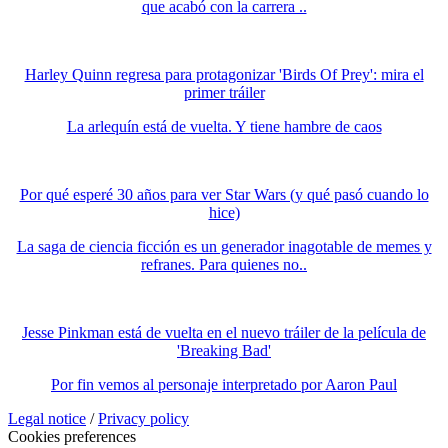
que acabó con la carrera ..
Harley Quinn regresa para protagonizar 'Birds Of Prey': mira el
primer tráiler
La arlequín está de vuelta. Y tiene hambre de caos
Por qué esperé 30 años para ver Star Wars (y qué pasó cuando lo
hice)
La saga de ciencia ficción es un generador inagotable de memes y
refranes. Para quienes no..
Jesse Pinkman está de vuelta en el nuevo tráiler de la película de
'Breaking Bad'
Por fin vemos al personaje interpretado por Aaron Paul
Legal notice
/
Privacy policy
Cookies preferences