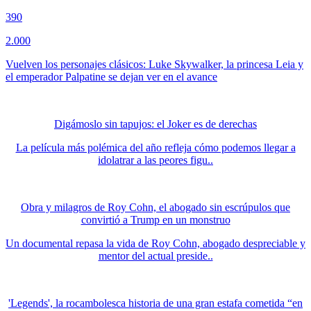
390
2.000
Vuelven los personajes clásicos: Luke Skywalker, la princesa Leia y
el emperador Palpatine se dejan ver en el avance
Digámoslo sin tapujos: el Joker es de derechas
La película más polémica del año refleja cómo podemos llegar a
idolatrar a las peores figu..
Obra y milagros de Roy Cohn, el abogado sin escrúpulos que
convirtió a Trump en un monstruo
Un documental repasa la vida de Roy Cohn, abogado despreciable y
mentor del actual preside..
'Legends', la rocambolesca historia de una gran estafa cometida “en